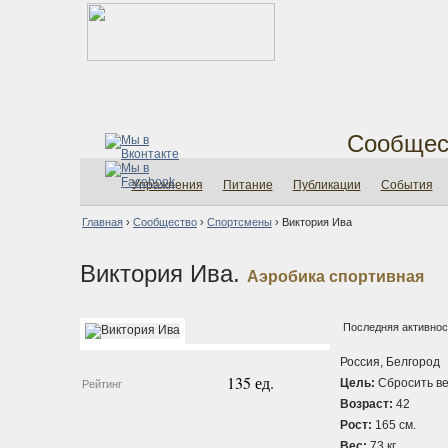
Сообщес
Упражнения
Питание
Публикации
События
Главная
›
Сообщество
›
Спортсмены
›
Виктория Ива
Виктория Ива.
Аэробика спортивная
Последняя активност
Россия, Белгород
135 ед.
Цель:
Сбросить ве
Рейтинг
Возраст:
42
Рост:
165 см.
Вес:
73 кг.