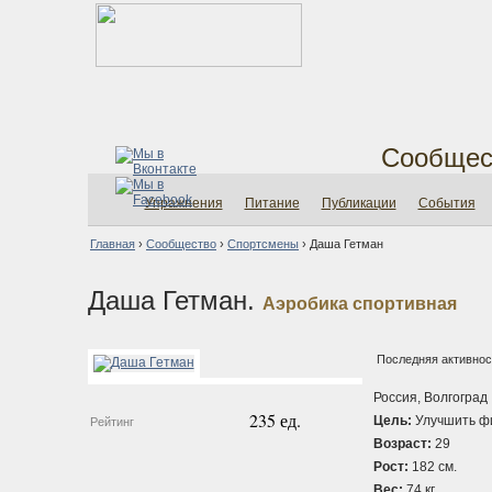
Сообщес
Упражнения
Питание
Публикации
События
Главная
›
Сообщество
›
Спортсмены
›
Даша Гетман
Даша Гетман.
Аэробика спортивная
Последняя активност
Россия, Волгоград
235 ед.
Цель:
Улучшить ф
Рейтинг
Возраст:
29
Рост:
182 см.
Вес:
74 кг.