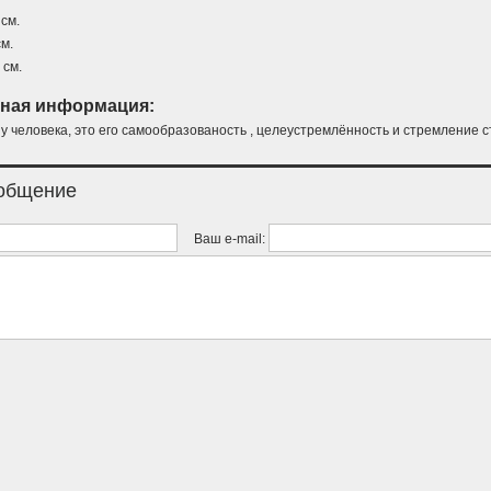
см.
м.
 см.
ная информация:
у человека, это его самообразованость , целеустремлённость и стремление с
ообщение
Ваш e-mail: