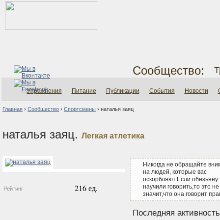
Сообщество:
Т
Упражнения
Питание
Публикации
События
Новости
Главная
›
Сообщество
›
Спортсмены
›
наталья заяц
наталья заяц.
Легкая атлетика
Никогда не обращайте вни
на людей, которые вас
оскорбляют.Если обезьяну
216 ед.
научили говорить,то это не
Рейтинг
значит,что она говорит пра
Последняя активность: