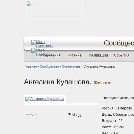
Сообщес
Упражнения
Питание
Публикации
События
Главная
›
Сообщество
›
Спортсмены
›
Ангелина Кулешова
Ангелина Кулешова.
Фитнес
Последняя активност
Россия, Кемерово
294 ед.
Цель:
Сбросить ве
Рейтинг
Возраст:
28
Рост:
165 см.
Вес:
70 кг.