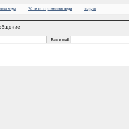
овая леди
70-ти килограммовая леди
жируха
ообщение
Ваш e-mail: