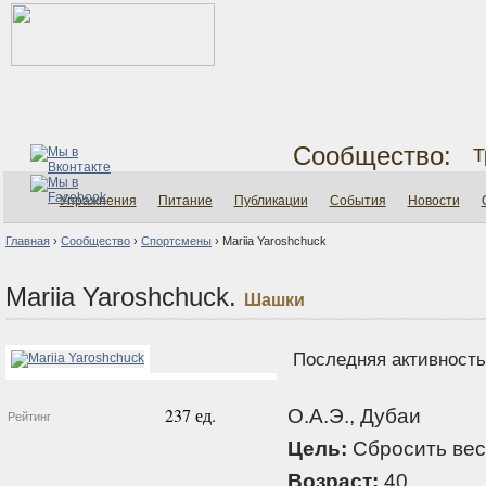
Сообщество:
Т
Упражнения
Питание
Публикации
События
Новости
Главная
›
Сообщество
›
Спортсмены
›
Mariia Yaroshchuck
Mariia Yaroshchuck.
Шашки
Последняя активность:
237 ед.
О.А.Э., Дубаи
Рейтинг
Цель:
Сбросить вес
Возраст:
40