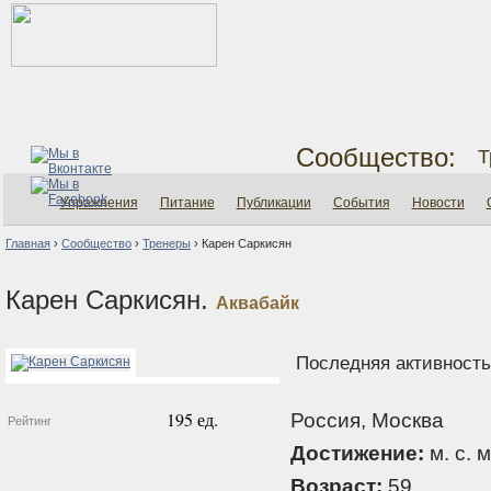
Сообщество:
Т
Упражнения
Питание
Публикации
События
Новости
Главная
›
Сообщество
›
Тренеры
›
Карен Саркисян
Карен Саркисян.
Аквабайк
Последняя активность:
195 ед.
Россия, Москва
Рейтинг
Достижение:
м. с. м
Возраст:
59