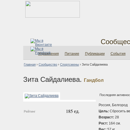
Сообщес
Упражнения
Питание
Публикации
События
Главная
›
Сообщество
›
Спортсмены
›
Зита Сайдалиева
Зита Сайдалиева.
Гандбол
Последняя активност
Россия, Белгород
185 ед.
Цель:
Сбросить ве
Рейтинг
Возраст:
28
Рост:
164 см.
Вес:
57 кг.