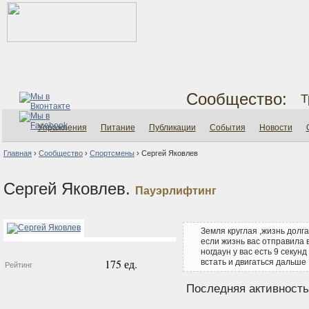
Сообщество:
Т
Упражнения
Питание
Публикации
События
Новости
Главная
›
Сообщество
›
Спортсмены
›
Сергей Яковлев
Сергей Яковлев.
Пауэрлифтинг
Земля круглая ,жизнь долга
если жизнь вас отправила 
ногдаун у вас есть 9 секунд
175 ед.
встать и двигаться дальше
Рейтинг
Последняя активность: