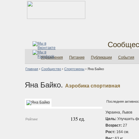
Сообщес
Упражнения
Питание
Публикации
События
Главная
›
Сообщество
›
Спортсмены
›
Яна Байко
Яна Байко.
Аэробика спортивная
Последняя активност
Украина, Львов
135 ед.
Цель:
Улучшить ф
Рейтинг
Возраст:
27
Рост:
164 см.
Вес:
63 кг.