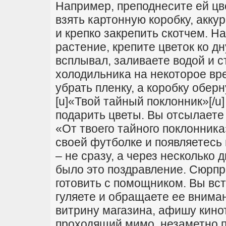
Например, преподнесите ей цве
взять картонную коробку, акку
и крепко закрепить скотчем. На
растение, крепите цветок ко дн
всплывал, заливаете водой и 
холодильника на некоторое вре
убрать пленку, а коробку обер
[u]«Твой тайный поклонник»[/u
подарить цветы. Вы отсылаете
«От твоего тайного поклонника
своей футболке и появляетесь
– не сразу, а через несколько 
было это поздравление. Сюрпр
готовить с помощником. Вы вс
гуляете и обращаете ее вниман
витрину магазина, афишу киноте
проходящий мимо, незаметно п