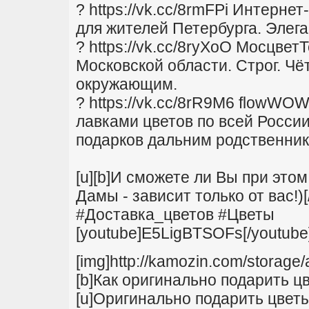
? https://vk.cc/8rmFPi Интерне
для жителей Петербурга. Элега
? https://vk.cc/8ryXoO Мосцвет
Московской области. Строг. Чё
окружающим.
? https://vk.cc/8rR9M6 flowWO
лавками цветов по всей Росси
подарков дальним родственник
[u][b]И сможете ли Вы при это
Дамы - зависит только от вас!)[/
#Доставка_цветов #Цветы
[youtube]E5LigBTSOFs[/youtube
[img]http://kamozin.com/storag
[b]Как оригинально подарить цв
[u]Оригинально подарить цветы