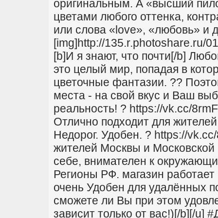
оригинальным. А «высший пило
цветами любого оттенка, конт
или слова «love», «любовь» и д
[img]http://135.r.photoshare.r
[b]И я знают, что почти[/b] Лю
это целый мир, попадая в кото
цветочные фантазии. ?? Поэто
места - на свой вкус и Ваш выб
реальность! ? https://vk.cc/8r
Отлично подходит для жителей
Недорог. Удобен. ? https://vk.
жителей Москвы и Московской о
себе, внимателен к окружающим
Регионы РФ. магазин работает 
очень Удобен для удалённых по
сможете ли Вы при этом удовл
зависит только от вас!)[/b][/u