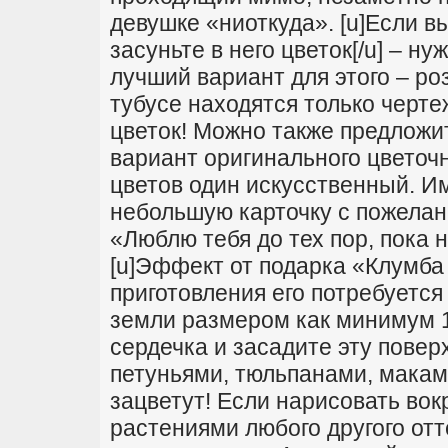
девушке «ниоткуда». [u]Если вы
засуньте в него цветок[/u] – н
лучший вариант для этого – ро
тубусе находятся только черте
цветок! Можно также предложит
вариант оригинального цветочн
цветов один искусственный. И
небольшую карточку с пожелани
«Люблю тебя до тех пор, пока н
[u]Эффект от подарка «Клумба 
приготовления его потребуется
земли размером как минимум 1
сердечка и засадите эту пове
петуньями, тюльпанами, маками
зацветут! Если нарисовать вокр
растениями любого другого отт