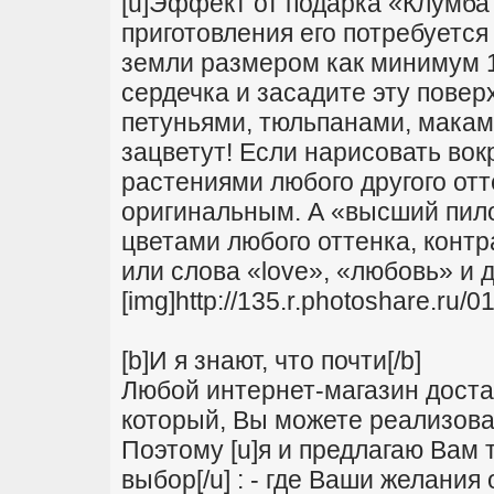
[u]Эффект от подарка «Клумба 
приготовления его потребуется
земли размером как минимум 1
сердечка и засадите эту пове
петуньями, тюльпанами, маками
зацветут! Если нарисовать вокр
растениями любого другого отт
оригинальным. А «высший пило
цветами любого оттенка, конт
или слова «love», «любовь» и д
[img]http://135.r.photoshare.r
[b]И я знают, что почти[/b]
Любой интернет-магазин достав
который, Вы можете реализова
Поэтому [u]я и предлагаю Вам 
выбор[/u] : - где Ваши желания