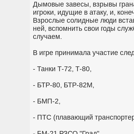
Дымовые завесы, взрывы гранат
игроки, идущие в атаку, и, кон
Взрослые солидные люди встав
ней, вспомнить свои годы служ
случаем.
В игре принимала участие сле
- Танки Т-72, Т-80,
- БТР-80, БТР-82М,
- БМП-2,
- ПТС (плавающий транспортер
- БМ-21 РЗСО "Град",