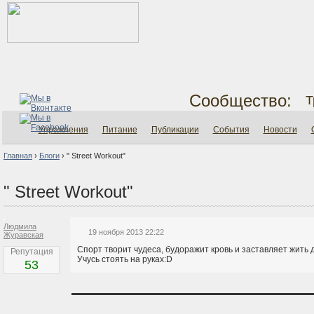
Сообщество:
Т
Упражнения
Питание
Публикации
События
Новости
Главная
›
Блоги
›
" Street Workout"
" Street Workout"
Людмила
19 ноября 2013 22:22
Журавская
Спорт творит чудеса, будоражит кровь и заставляет жить 
Репутация
Учусь стоять на руках:D
53