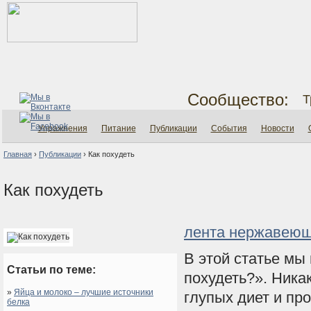
Сообщество:
Т
Упражнения
Питание
Публикации
События
Новости
Главная
›
Публикации
›
Как похудеть
Как похудеть
лента нержавею
В этой статье мы
Статьи по теме:
похудеть?». Ника
»
Яйца и молоко – лучшие источники
глупых диет и пр
белка