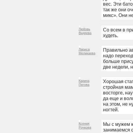
вес. Эти бато
так же они о
микс». Они н
Со всем в пр
Любовь
Видяева
худеть.
Правильно ав
Лариса
Меликаева
надо переход
больше прису
две недели, 
Хорошая стат
Карина
Пегова
стройная мама
восторге, на
да еще и вол
на этом, не 
ногтей.
Мы с мужем к
Ксения
Рочкова
занимаемся с