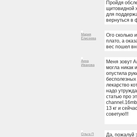
Пройдя обсле
щитовидной 
для поддерж
вернуться в 
Ого сколько 
Мария
Елисеева
плато, а оказ
вес пошел вни
Меня зовут Ан
Анна
Иванова
могла никак 
опустила руки
бесполезных 
лекарство ко
надо утружда
статью про эт
channel.16mb
13 кг и сейч
советую!!!
Да, пожалуй 
Ольга П