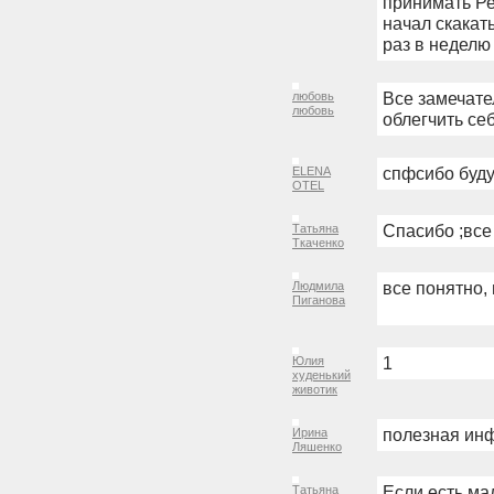
принимать Ре
начал скакат
раз в неделю
Все замечате
любовь
любовь
облегчить се
cпфсибо буду
ELENA
OTEL
Спасибо ;все
Татьяна
Ткаченко
все понятно,
Людмила
Пиганова
1
Юлия
худенький
животик
полезная ин
Ирина
Ляшенко
Если есть ма
Татьяна