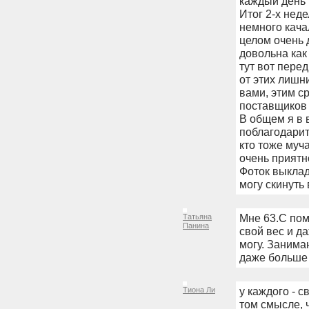
каждый день в
Итог 2-х неде
немного кача
целом очень 
довольна как 
тут вот пере
от этих лишн
вами, этим с
поставщиков h
В общем я в в
поблагодарит
кто тоже муча
очень приятн
Фоток выклад
могу скинуть 
Мне 63.С пом
Татьяна
Панина
свой вес и д
могу. Занима
даже больше 
у каждого - с
Тиона Ли
том смысле, 