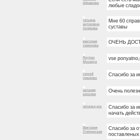
Абрамова
любые сладос
Мне 60 справ
татьяна
антоновна
суставы
полякова
ОЧЕНЬ ДОС
виктория
семенова
vse ponyatno,
Reyhan
Musaeva
Cпасибо за и
сергей
гриценко
Очень полезн
наталия
королюк
Спасибо за 
наталья кох
начать дейст
Спасибо за о
Виктория
Олипинская
поставленых 