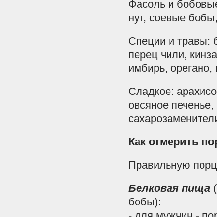
Фасоль и бобовые
нут, соевые бобы,
Специи и травы: 
перец чили, кинза
имбирь, орегано, 
Сладкое: арахисо
овсяное печенье,
сахарозаменители
Как отмерить п
Правильную порц
Белковая пища
бобы):
- для мужчин - п