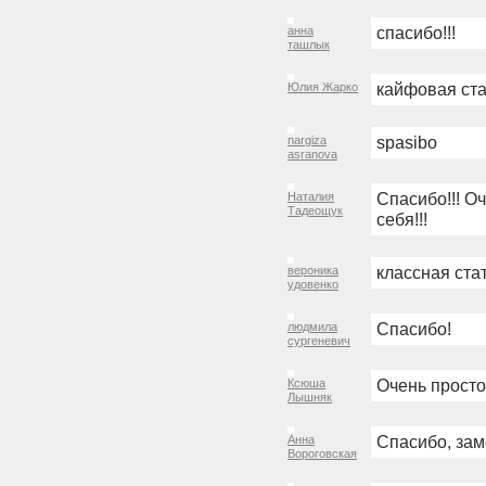
спасибо!!!
анна
ташлык
кайфовая ста
Юлия Жарко
spasibo
nargiza
asranova
Спасибо!!! О
Наталия
Тадеощук
себя!!!
классная ста
вероника
удовенко
Спасибо!
людмила
сургеневич
Очень просто
Ксюша
Лышняк
Спасибо, зам
Анна
Вороговская