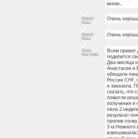
мною..
Очень хороша
Анжела
Козел
Очень хороша
Анжела
Козел
Всем привет 
Ольга
Драгунова
поделится св
Два месяца н
Анастасии и Е
обещала пиш
России СНГ, 
и заказала. 
сказать, что 
помогли реши
получения я н
пила 2 недели
результат поя
пропив пачку
3 кг.Немного
взвешивалась