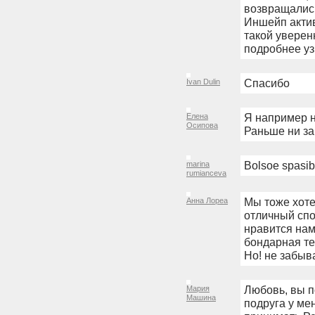
возвращались
Иншейп актив
такой уверенн
подробнее уз
Спасибо
Ivan Dulin
Я например на
Елена
Осипова
Раньше ни за 
Bolsoe spasib
marina
rumianceva
Мы тоже хоте
Анна Лореа
отличный спо
нравится нам
бондарная те
Но! не забыв
Любовь, вы п
Мария
Машина
подруга у ме