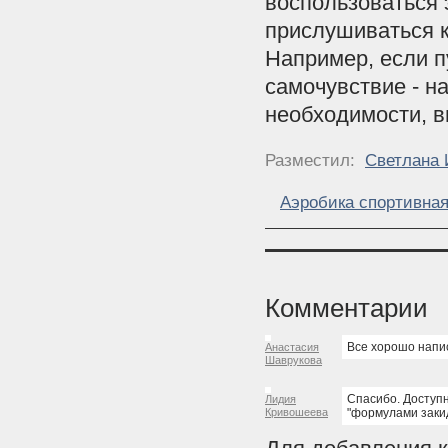
воспользоваться 
прислушиваться к
Например, если п
самочувствие - на
необходимости, в
Разместил:
Светлана 
Аэробика спортивна
Комментарии
Все хорошо напис
Анастасия
Шаврукова
Спасибо. Доступн
Лидия
Кривошеева
"формулами заки