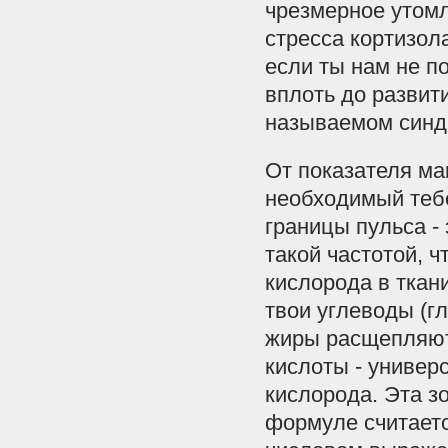
чрезмерное утом
стресса кортизола
если ты нам не п
вплоть до развит
называемом синдр
От показателя ма
необходимый теб
границы пульса - 
такой частотой, 
кислорода в ткани
твои углеводы (г
жиры расщепляют
кислоты - универ
кислорода. Эта з
формуле считается