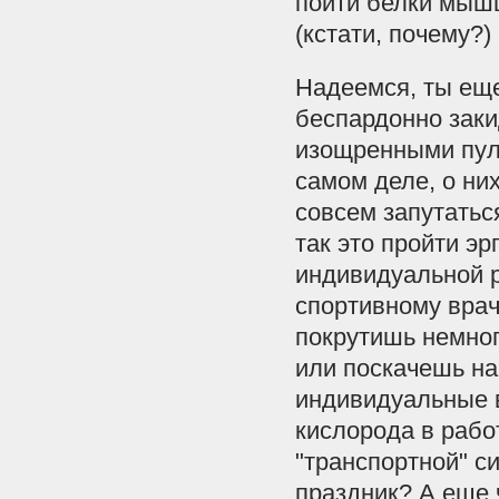
пойти белки мышц
(кстати, почему?
Надеемся, ты еще
беспардонно заки
изощренными пул
самом деле, о них
совсем запутаться
так это пройти э
индивидуальной р
спортивному врач
покрутишь немног
или поскачешь на
индивидуальные в
кислорода в раб
"транспортной" си
праздник? А еще 